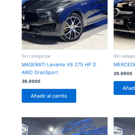
Sin categorizar
Sin catego
MASERATI Levante V6 275 HP D
MERCED
AWD GranSport
26.990
€
39.900
€
Añadi
Añadir al carrito