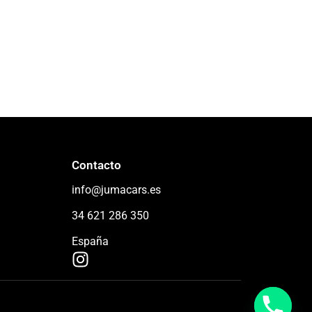
Contacto
info@jumacars.es
34 621 286 350
España
I
n
s
t