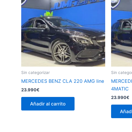
Sin categorizar
Sin catego
MERCEDES BENZ CLA 220 AMG line
MERCEDE
4MATIC
23.990
€
23.990
€
Añadir al carrito
Añadi