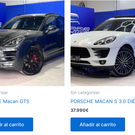
rizar
Sin categorizar
 Macan GTS
PORSCHE MACAN S 3.0 DI
37.990
€
r al carrito
Añadir al carrito