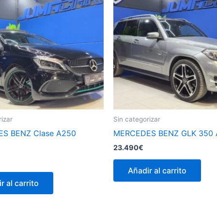
rizar
Sin categorizar
S BENZ Clase A250
MERCEDES BENZ GLK 350
23.490
€
Añadir al carrito
r al carrito