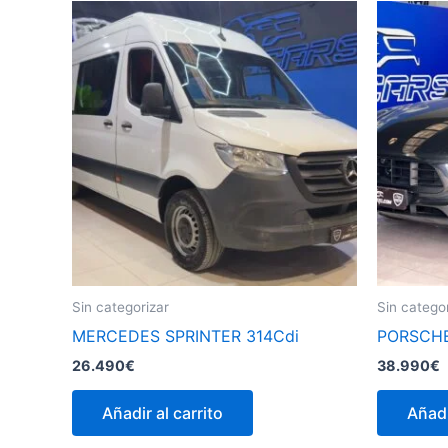
Sin categorizar
Sin catego
MERCEDES SPRINTER 314Cdi
PORSCHE
26.490
€
38.990
€
Añadir al carrito
Añadi