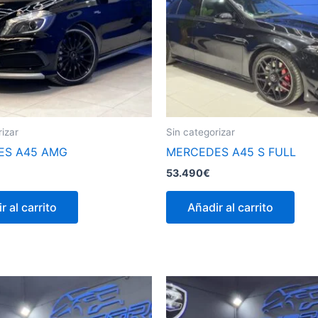
rizar
Sin categorizar
ES A45 AMG
MERCEDES A45 S FULL
53.490
€
r al carrito
Añadir al carrito