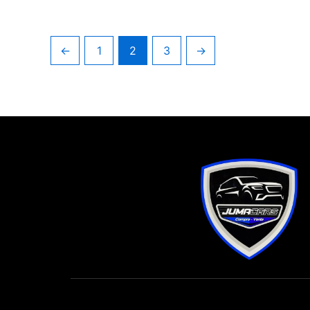
←
1
2
3
→