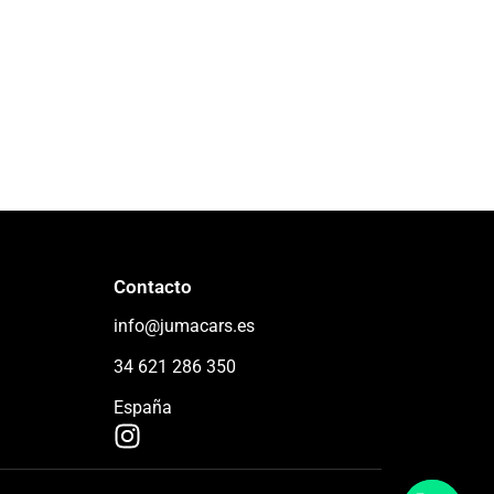
Contacto
info@jumacars.es
34 621 286 350
España
I
n
s